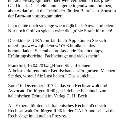
nur aus Prestigegründen oder weil vermeintlich das große
Geld lockt. Das Geld kann ja gerne irgendwann kommen,
aber es darf nicht die Triebfeder für den Beruf sein. Sonst ist
der Burn-out vorprogrammiert.
Ich möchte noch so lange wie möglich als Anwalt arbeiten.
Nur noch Golf zu spielen wäre die größte Strafe für mich!
Die aktuelle JURAcon-Jahrbuch-App können Sie sich
unterhttp://www.iqb.de/new/5703.htmlkostenlos
herunterladen. Sie enthält umfassende Expertentipps,
Erfahrungsberichte, Fachbeiträge und vieles mehr!
Frankfurt, 16.04.2014: „Hören Sie auf keinen
Arbeitsmarkttrend oder Berufschancen-Prognosen. Machen
Sie das, worauf Sie Lust haben.“ Das ist nicht…
Zum 16. Dezember 2013 ist das von Rechtsanwalt und
Avvocato Dr. Jürgen Reiß geschriebene Fachbuch zum
italienischen Erbrecht im Verlag C. H. Beck…
Als Experte für deutsch-italienisches Recht äußert sich
Rechtsanwalt Dr. Jürgen Reiß in der GALA und schätzt die
Rechtslage im aktuellen Prozess…