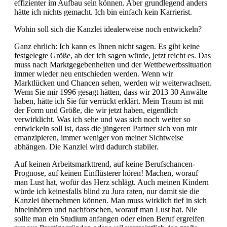
effizienter im Aufbau sein können. Aber grundlegend anders
hätte ich nichts gemacht. Ich bin einfach kein Karrierist.
Wohin soll sich die Kanzlei idealerweise noch entwickeln?
Ganz ehrlich: Ich kann es Ihnen nicht sagen. Es gibt keine
festgelegte Größe, ab der ich sagen würde, jetzt reicht es. Das
muss nach Marktgegebenheiten und der Wettbewerbssituation
immer wieder neu entschieden werden. Wenn wir
Marktlücken und Chancen sehen, werden wir weiterwachsen.
Wenn Sie mir 1996 gesagt hätten, dass wir 2013 30 Anwälte
haben, hätte ich Sie für verrückt erklärt. Mein Traum ist mit
der Form und Größe, die wir jetzt haben, eigentlich
verwirklicht. Was ich sehe und was sich noch weiter so
entwickeln soll ist, dass die jüngeren Partner sich von mir
emanzipieren, immer weniger von meiner Sichtweise
abhängen. Die Kanzlei wird dadurch stabiler.
Auf keinen Arbeitsmarkttrend, auf keine Berufschancen-
Prognose, auf keinen Einflüsterer hören! Machen, worauf
man Lust hat, wofür das Herz schlägt. Auch meinen Kindern
würde ich keinesfalls blind zu Jura raten, nur damit sie die
Kanzlei übernehmen können. Man muss wirklich tief in sich
hineinhören und nachforschen, worauf man Lust hat. Nie
sollte man ein Studium anfangen oder einen Beruf ergreifen