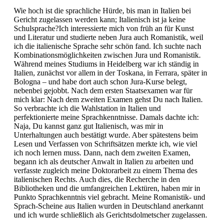
Wie hoch ist die sprachliche Hürde, bis man in Italien bei
Gericht zugelassen werden kann; Italienisch ist ja keine
Schulsprache?Ich interessierte mich von früh an für Kunst
und Literatur und studierte neben Jura auch Romanistik, weil
ich die italienische Sprache sehr schön fand. Ich suchte nach
Kombinationsmöglichkeiten zwischen Jura und Romanistik.
Während meines Studiums in Heidelberg war ich ständig in
Italien, zunächst vor allem in der Toskana, in Ferrara, später in
Bologna – und habe dort auch schon Jura-Kurse belegt,
nebenbei gejobbt. Nach dem ersten Staatsexamen war für
mich klar: Nach dem zweiten Examen gehst Du nach Italien.
So verbrachte ich die Wahlstation in Italien und
perfektionierte meine Sprachkenntnisse. Damals dachte ich:
Naja, Du kannst ganz gut Italienisch, was mir in
Unterhaltungen auch bestätigt wurde. Aber spätestens beim
Lesen und Verfassen von Schriftsätzen merkte ich, wie viel
ich noch lernen muss. Dann, nach dem zweiten Examen,
begann ich als deutscher Anwalt in Italien zu arbeiten und
verfasste zugleich meine Doktorarbeit zu einem Thema des
italienischen Rechts. Auch dies, die Recherche in den
Bibliotheken und die umfangreichen Lektüren, haben mir in
Punkto Sprachkenntnis viel gebracht. Meine Romanistik- und
Sprach-Scheine aus Italien wurden in Deutschland anerkannt
und ich wurde schließlich als Gerichtsdolmetscher zugelassen.