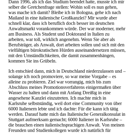
Dann 1996, als ich das Studium beendet hatte, musste ich mir
selber die Gretchenfrage stellen: Wohin soll es nun gehen,
was mache ich damit? Bleibe ich in Bologna, gehe ich nach
Mailand in eine italienische Großkanzlei? Mir wurde aber
schnell klar, dass ich beruflich doch besser im deutschen
Anwaltsmarkt vorankommen würde. Der war moderner, mehr
am Business. Als Student und Doktorand in Italien zu
arbeiten, war toll, wirklich angenehm. Wenn Sie aber als
Berufsträger, als Anwalt, dort arbeiten sollen und sich mit den
vielfältigen bürokratischen Hürden auseinandersetzen müssen,
mit den Umständlichkeiten, die damit zusammenhängen,
kommen Sie ins Grübeln.
Ich entschied dann, mich in Deutschland niederzulassen und –
solange ich noch promoviere, so war meine Vorgabe – es
alleine zu probieren. Ziel war vorrangig, mich bis zum
Abschluss meines Promotionsverfahrens einigermaßen über
Wasser zu halten und dann mit Anfang Dreißig in eine
angesehene Kanzlei einzutreten. Ich machte mich in
Karlsruhe selbstständig, weil dort eine Community von über
6000 Italienern lebte und ich dachte: Für die kann ich tätig
werden. Darauf hatte mich das Italienische Generalkonsulat in
Stuttgart aufmerksam gemacht; 6000 Italiener in Karlsruhe –
die brauchen einen italienischsprachigen Anwalt. Von meinen
Freunden und Studienkollegen wurde ich natürlich für