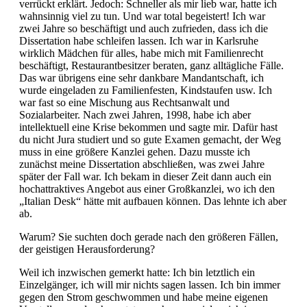
verrückt erklärt. Jedoch: Schneller als mir lieb war, hatte ich
wahnsinnig viel zu tun. Und war total begeistert! Ich war
zwei Jahre so beschäftigt und auch zufrieden, dass ich die
Dissertation habe schleifen lassen. Ich war in Karlsruhe
wirklich Mädchen für alles, habe mich mit Familienrecht
beschäftigt, Restaurantbesitzer beraten, ganz alltägliche Fälle.
Das war übrigens eine sehr dankbare Mandantschaft, ich
wurde eingeladen zu Familienfesten, Kindstaufen usw. Ich
war fast so eine Mischung aus Rechtsanwalt und
Sozialarbeiter. Nach zwei Jahren, 1998, habe ich aber
intellektuell eine Krise bekommen und sagte mir. Dafür hast
du nicht Jura studiert und so gute Examen gemacht, der Weg
muss in eine größere Kanzlei gehen. Dazu musste ich
zunächst meine Dissertation abschließen, was zwei Jahre
später der Fall war. Ich bekam in dieser Zeit dann auch ein
hochattraktives Angebot aus einer Großkanzlei, wo ich den
„Italian Desk“ hätte mit aufbauen können. Das lehnte ich aber
ab.
Warum? Sie suchten doch gerade nach den größeren Fällen,
der geistigen Herausforderung?
Weil ich inzwischen gemerkt hatte: Ich bin letztlich ein
Einzelgänger, ich will mir nichts sagen lassen. Ich bin immer
gegen den Strom geschwommen und habe meine eigenen