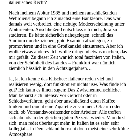
italienisches Recht?
Nach meinem Abitur 1985 und meinem anschließenden
Wehrdienst begann ich zunächst eine Banklehre. Das war
damals weit verbreitet, eine richtige Modeerscheinung unter
Abiturienten. Anschließend entschloss ich mich, Jura zu
studieren. Es hätte sicherlich nahegelegen, schnell das
Studium durchzuziehen, gute Examina abzulegen, zu
promovieren und in eine Großkanzlei einzutreten. Aber ich
wollte etwas anderes. Ich wollte dringend etwas machen, das
mir gefällt. Zu dieser Zeit war ich total fasziniert von Italien,
von der Schönheit des Landes – Frankfurt war nämlich
ziemlich hässlich in den Achtzigerjahren…
Ja, ja, ich kenne das Klischee: Italiener reden viel und
realisieren wenig, dort funktioniert nichts usw. Was finde ich
gut? Ich kann es Ihnen sagen: Das Zwischenmenschliche.
Man beharkt sich intensiv vor Gericht oder in
Schiedsverfahren, geht aber anschließend einen Kaffee
trinken und raucht eine Zigarette zusammen. Ob arm oder
reich, ob Vorstandsvorsitzender oder Arbeiter: Alle treffen
sich abends in der gleichen guten Pizzeria wieder. Man duzt
sich, man redet überhaupt mehr, in Italien ist es sehr, sehr
kollegial – in Deutschland herrscht doch meist eine sehr kühle
Atmosphäre.