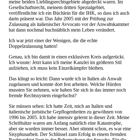
meine beiden Lieblingsrechtsgebiete abgedeckt waren. Im
Gesellschaftsrecht, meinem dritten Spezialgebiet,
veröffentlichte ich ein Büchlein für die IHK, so dass ich auch
darin präsent war. Das Jahr 2005 mit der Prüfung zur
Zulassung als italienischer Avvocato vor der Anwaltskammer
hat dann nochmal buchstäblich mein Leben verändert.
Ich war jetzt einer der Wenigen, die die echte
Doppelzulassung hatten!
Genau, ich bin damit in einen exklusiven Kreis aufgerückt.
Ich wusste: Jetzt kann ich meine Kanzlei im größeren Stil
aufziehen, ich muss kein Einzelkämpfer bleiben.
Das klingt so leicht: Dann wurde ich in Italien als Anwalt
zugelassen und konnte dort fest arbeiten. Welche Hürden
mussten Sie nehmen, wie haben Sie sich in das immer noch
fremde Rechtssystem eingefuchst?
Sie müssen sehen: Ich hatte Zeit, mich an Italien und
italienische juristische Gepflogenheiten zu gewöhnen von
1996 bis 2005. Ich habe intensiv gelernt in dieser Zeit. Meine
Schriftsätze waren am Anfang natürlich eine Katastrophe,
aber sie wurden immer besser. Aber stimmt schon, es war eine
Sisyphusarbeit. Der Schlüssel zum Erfolg in einem fremden
Rechtsgebiet liegt in der Beherrschung der Sprache. Für die