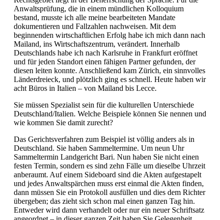
Anwaltsprüfung, die in einem mündlichen Kolloquium
bestand, musste ich alle meine bearbeiteten Mandate
dokumentieren und Fallzahlen nachweisen. Mit dem
beginnenden wirtschaftlichen Erfolg habe ich mich dann nach
Mailand, ins Wirtschaftszentrum, verändert. Innerhalb
Deutschlands habe ich nach Karlsruhe in Frankfurt eröffnet
und für jeden Standort einen fähigen Partner gefunden, der
diesen leiten konnte. Anschließend kam Zürich, ein sinnvolles
Länderdreieck, und plötzlich ging es schnell. Heute haben wir
acht Büros in Italien – von Mailand bis Lecce.
Sie müssen Spezialist sein für die kulturellen Unterschiede
Deutschland/Italien. Welche Beispiele können Sie nennen und
wie kommen Sie damit zurecht?
Das Gerichtsverfahren zum Beispiel ist völlig anders als in
Deutschland. Sie haben Sammeltermine. Um neun Uhr
Sammeltermin Landgericht Bari. Nun haben Sie nicht einen
festen Termin, sondern es sind zehn Fälle um dieselbe Uhrzeit
anberaumt. Auf einem Sideboard sind die Akten aufgestapelt
und jedes Anwaltspärchen muss erst einmal die Akten finden,
dann müssen Sie ein Protokoll ausfüllen und dies dem Richter
übergeben; das zieht sich schon mal einen ganzen Tag hin.
Entweder wird dann verhandelt oder nur ein neuer Schriftsatz
angeordnet – in dieser ganzen Zeit haben Sie Gelegenheit,