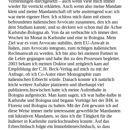
Vorstellungen durchgesetzt – auch wenn viele mich immer
wieder für verrückt erklärten. Auch wenn also meine Mandate
klein und meine Mandantschaft oft sehr anstrengend war: ich
war mein eigener Herr. Ich schloss mich dann mit einem
befreundeten italienischen Avvocato zusammen, den ich aus
dem Studium kannte, und so deckten wir schon mal die Achse
Karlsruhe-Bologna ab. Von da an verbrachte ich immer drei
Wochen im Monat in Karlsruhe und eine in Bologna. Mein
Ziel war es vom Avvocato stabilito, dem EU-Anwalt in
Italien, zum Avvocato integrato, zum richtigen italienischen
Rechtsanwalt zu werden. Ich bin also bei meinem Partner in
die Lehre gegangen und habe ihn zu den Prozessen begleitet.
2003 bekam ich meinen Doktor und zeitgleich kam auf
Empfehlung der C.H. Beck-Verlag auf mich zu mit der
Anfrage, ob ich Co-Autor einer Monographie zum
italienischen Erbrecht würde. Danach konnte ich natürlich
leicht weitere Aufsätze platzieren und überhaupt viel
publizieren.Inzwischen hatte ich meine Aufenthalte in
Bologna aufgestockt. Man kann sagen, ich war halbe-halbe in
Karlsruhe und Bologna und begann Vorträge bei der IHK in
Florenz und Bologna zu halten. Mit der Zeit gewann ich auf
diese Weise immer mehr interessante gewerbliche Mandanten
mit lukrativen Mandaten, so dass ich die Tätigkeit für die
Italiener in Karlsruhe zurückschrauben konnte. Auf das
Erbrechtsbuch folgte ein Immobilienrechtsbuch, so dass