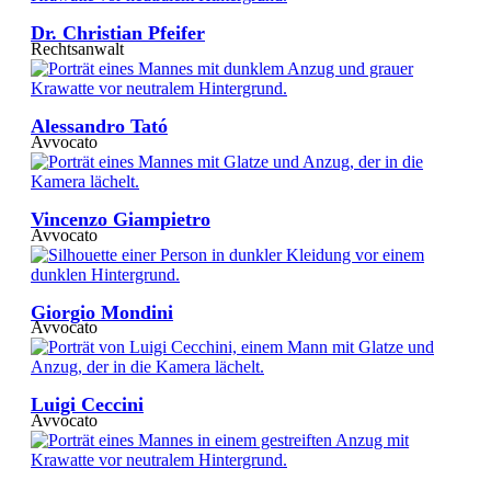
Dr. Christian Pfeifer
Rechtsanwalt
Alessandro Tató
Avvocato
Vincenzo Giampietro
Avvocato
Giorgio Mondini
Avvocato
Luigi Ceccini
Avvocato