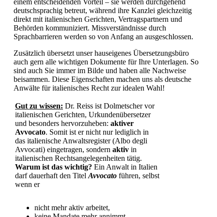
einem entscheidenden Vorteil – sie werden durchgehend
deutschsprachig betreut, während ihre Kanzlei gleichzeitig
direkt mit italienischen Gerichten, Vertragspartnern und
Behörden kommuniziert. Missverständnisse durch
Sprachbarrieren werden so von Anfang an ausgeschlossen.
Zusätzlich übersetzt unser hauseigenes Übersetzungsbüro
auch gern alle wichtigen Dokumente für Ihre Unterlagen. So
sind auch Sie immer im Bilde und haben alle Nachweise
beisammen. Diese Eigenschaften machen uns als deutsche
Anwälte für italienisches Recht zur idealen Wahl!
Gut zu wissen:
Dr. Reiss ist Dolmetscher vor
italienischen Gerichten, Urkundenübersetzer
und besonders hervorzuheben:
aktiver
Avvocato
. Somit ist er nicht nur lediglich in
das italienische Anwaltsregister (Albo degli
Avvocati) eingetragen, sondern
aktiv
in
italienischen Rechtsangelegenheiten tätig.
Warum ist das wichtig?
Ein Anwalt in Italien
darf dauerhaft den Titel
Avvocato
führen, selbst
wenn er
nicht mehr aktiv arbeitet,
keine Mandate mehr annimmt,