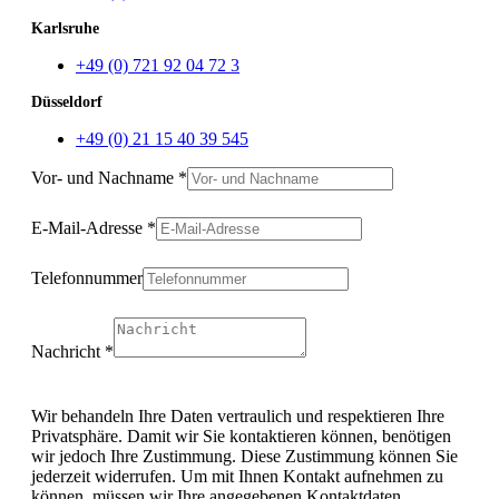
Karlsruhe
+49 (0) 721 92 04 72 3
Düsseldorf
+49 (0) 21 15 40 39 545
Vor- und Nachname
*
telefonisch/Mail
E-
E-Mail-Adresse
*
Mail-
Adresse
Telefonnummer
und
Nachricht
*
Wir behandeln Ihre Daten vertraulich und respektieren Ihre
Privatsphäre. Damit wir Sie kontaktieren können, benötigen
wir jedoch Ihre Zustimmung. Diese Zustimmung können Sie
jederzeit widerrufen. Um mit Ihnen Kontakt aufnehmen zu
können, müssen wir Ihre angegebenen Kontaktdaten